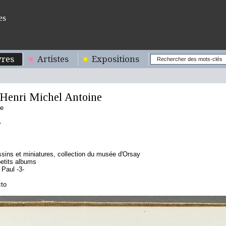
es
res
Artistes
Expositions
enri Michel Antoine
se
sins et miniatures, collection du musée d'Orsay
etits albums
Paul -3-
cto