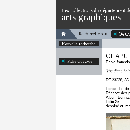
Les collections du département d
arts graphiques
Oeuv
Recherche sur :
Nouvelle recherche
CHAPU H
Fiche d'oeuvre
Ecole françai
Vue d'une baie
RF 23238, 35
Fonds des des
Réserve des p
Album Bonnat 
Folio 25
dessiné au re