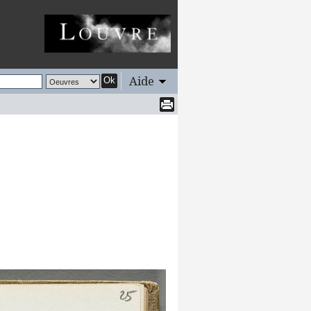
Aide
Ok