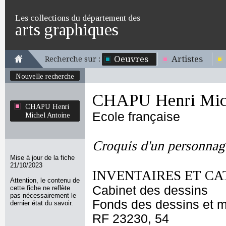
Les collections du département des
arts graphiques
Oeuvres
Artistes
Recherche sur :
Nouvelle recherche
CHAPU Henri Mich
CHAPU Henri
Ecole française
Michel Antoine
Croquis d'un personnage
Mise à jour de la fiche
21/10/2023
INVENTAIRES ET CA
Attention, le contenu de
Cabinet des dessins
cette fiche ne reflète
pas nécessairement le
Fonds des dessins et m
dernier état du savoir.
RF 23230, 54