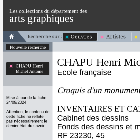
Les collections du département des
arts graphiques
Oeuvres
Artistes
Recherche sur :
Nouvelle recherche
CHAPU Henri Mich
CHAPU Henri
Ecole française
Michel Antoine
Croquis d'un monumen
Mise à jour de la fiche
24/09/2024
INVENTAIRES ET CA
Attention, le contenu de
Cabinet des dessins
cette fiche ne reflète
pas nécessairement le
Fonds des dessins et m
dernier état du savoir.
RF 23230, 45