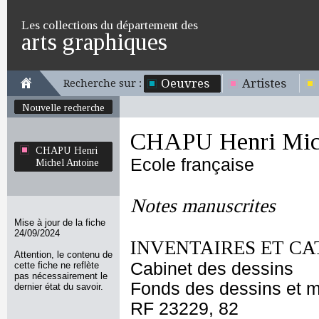
Les collections du département des
arts graphiques
Oeuvres
Artistes
Recherche sur :
Nouvelle recherche
CHAPU Henri Mich
CHAPU Henri
Ecole française
Michel Antoine
Notes manuscrites
Mise à jour de la fiche
24/09/2024
INVENTAIRES ET CA
Attention, le contenu de
Cabinet des dessins
cette fiche ne reflète
pas nécessairement le
Fonds des dessins et m
dernier état du savoir.
RF 23229, 82