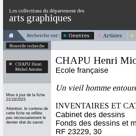
Les collections du département des
arts graphiques
Oeuvres
Artistes
Recherche sur :
Nouvelle recherche
CHAPU Henri Mich
CHAPU Henri
Ecole française
Michel Antoine
Un vieil homme entouré
Mise à jour de la fiche
21/10/2023
INVENTAIRES ET CA
Attention, le contenu de
Cabinet des dessins
cette fiche ne reflète
pas nécessairement le
Fonds des dessins et m
dernier état du savoir.
RF 23229, 30