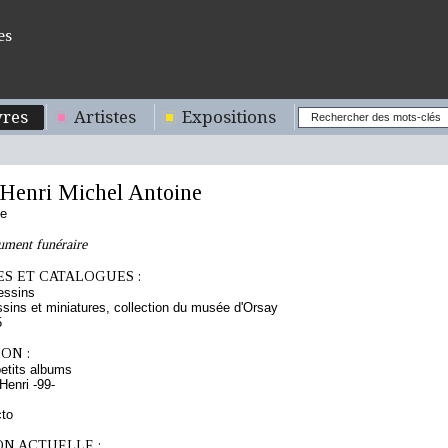
es
res
Artistes
Expositions
enri Michel Antoine
se
ument funéraire
S ET CATALOGUES :
essins
sins et miniatures, collection du musée d'Orsay
5
ON :
etits albums
enri -99-
cto
ON ACTUELLE :