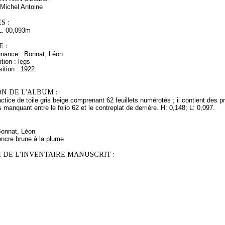
Michel Antoine
S :
L. 00,093m
 :
enance : Bonnat, Léon
tion : legs
ition : 1922
N DE L'ALBUM :
ctice de toile gris beige comprenant 62 feuillets numérotés ; il contient des
s manquant entre le folio 62 et le contreplat de derrière. H: 0,148; L: 0,097.
Bonnat, Léon
encre brune à la plume
 DE L'INVENTAIRE MANUSCRIT :