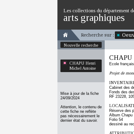
Les collections du département d
arts graphiques
Oeuv
Recherche sur :
Nouvelle recherche
CHAPU H
CHAPU Henri
Ecole françai
Michel Antoine
Projet de mon
INVENTAIRE
Cabinet des d
Fonds des des
Mise à jour de la fiche
RF 23228, 10
24/09/2024
LOCALISATI
Attention, le contenu de
Réserve des p
cette fiche ne reflète
Album Chapu H
pas nécessairement le
Folio 54
dernier état du savoir.
dessiné au re
ATTRIBUTI