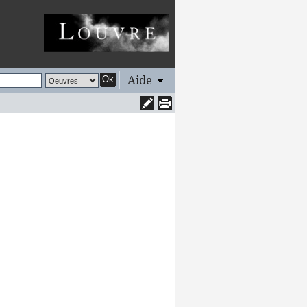
Aide
Ok