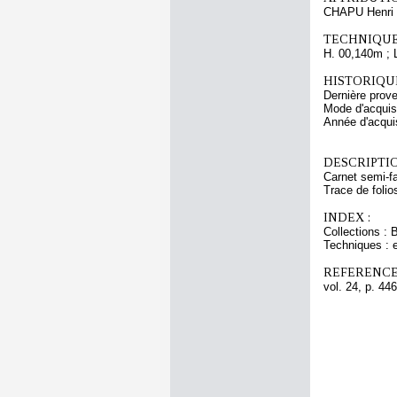
CHAPU Henri 
TECHNIQUE
H. 00,140m ; 
HISTORIQUE
Dernière prov
Mode d'acquisi
Année d'acquis
DESCRIPTIO
Carnet semi-fa
Trace de folio
INDEX :
Collections : 
Techniques : 
REFERENCE
vol. 24, p. 446