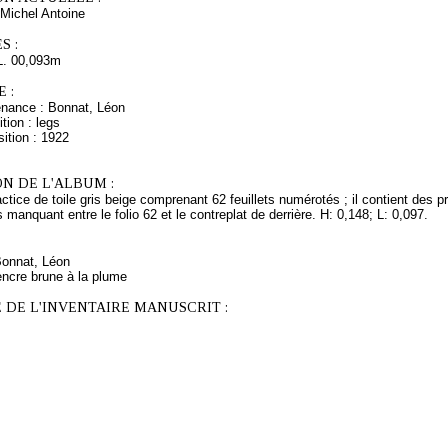
Michel Antoine
S :
L. 00,093m
 :
enance : Bonnat, Léon
tion : legs
ition : 1922
N DE L'ALBUM :
ctice de toile gris beige comprenant 62 feuillets numérotés ; il contient des
s manquant entre le folio 62 et le contreplat de derrière. H: 0,148; L: 0,097.
Bonnat, Léon
encre brune à la plume
 DE L'INVENTAIRE MANUSCRIT :