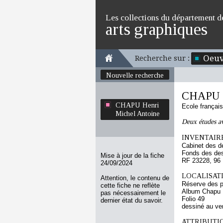
Les collections du département d
arts graphiques
Oeuv
Recherche sur :
Nouvelle recherche
CHAPU H
CHAPU Henri
Ecole françai
Michel Antoine
Deux études av
INVENTAIRE
Cabinet des d
Fonds des des
Mise à jour de la fiche
RF 23228, 96
24/09/2024
LOCALISATI
Attention, le contenu de
Réserve des p
cette fiche ne reflète
Album Chapu H
pas nécessairement le
Folio 49
dernier état du savoir.
dessiné au ve
ATTRIBUTI