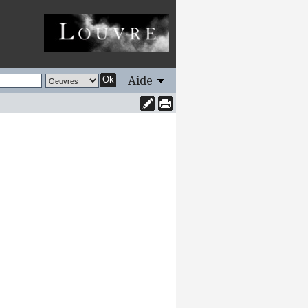
Aide
Ok