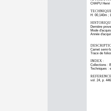
CHAPU Henri 
TECHNIQUE
H. 00,140m ; 
HISTORIQUE
Dernière prov
Mode d'acquisi
Année d'acquis
DESCRIPTIO
Carnet semi-fa
Trace de folio
INDEX :
Collections : 
Techniques : 
REFERENCE
vol. 24, p. 446