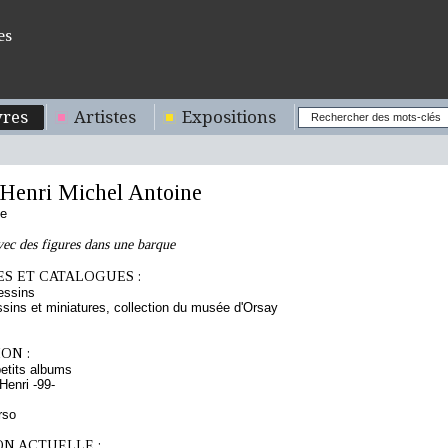
es
res
Artistes
Expositions
enri Michel Antoine
se
ec des figures dans une barque
S ET CATALOGUES :
essins
sins et miniatures, collection du musée d'Orsay
ON :
etits albums
enri -99-
rso
ON ACTUELLE :