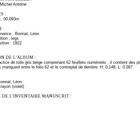
Michel Antoine
S :
L. 00,093m
 :
enance : Bonnat, Léon
tion : legs
ition : 1922
N DE L'ALBUM :
ctice de toile gris beige comprenant 62 feuillets numérotés ; il contient des
s manquant entre le folio 62 et le contreplat de derrière. H: 0,148; L: 0,097.
Bonnat, Léon
rayon (violet)
 DE L'INVENTAIRE MANUSCRIT :