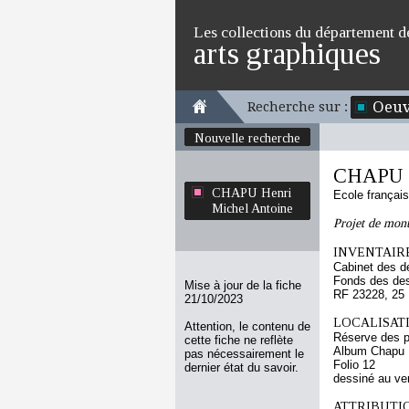
Les collections du département d
arts graphiques
Oeuv
Recherche sur :
Nouvelle recherche
CHAPU H
CHAPU Henri
Ecole françai
Michel Antoine
Projet de mo
INVENTAIRE
Cabinet des d
Fonds des des
Mise à jour de la fiche
RF 23228, 25
21/10/2023
LOCALISATI
Attention, le contenu de
Réserve des p
cette fiche ne reflète
Album Chapu H
pas nécessairement le
Folio 12
dernier état du savoir.
dessiné au ve
ATTRIBUTI