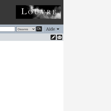
Aide
Ok