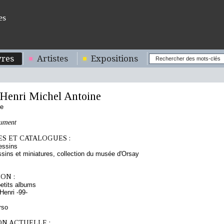
es
res
Artistes
Expositions
enri Michel Antoine
se
nument
S ET CATALOGUES :
essins
sins et miniatures, collection du musée d'Orsay
ON :
etits albums
enri -99-
rso
ON ACTUELLE :