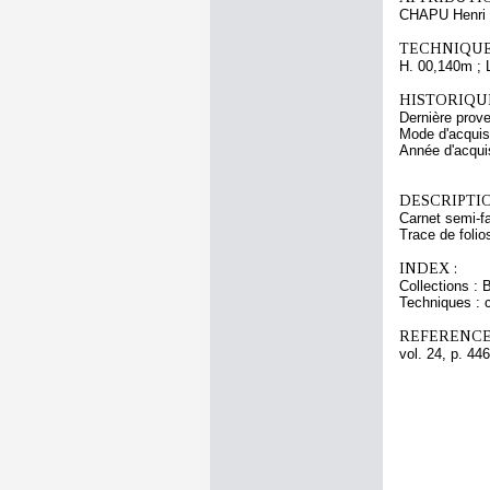
CHAPU Henri 
TECHNIQUE
H. 00,140m ; 
HISTORIQUE
Dernière prov
Mode d'acquisi
Année d'acquis
DESCRIPTIO
Carnet semi-fa
Trace de folio
INDEX :
Collections : 
Techniques : c
REFERENCE
vol. 24, p. 446