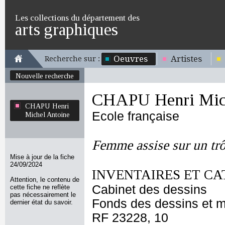
Les collections du département des
arts graphiques
Oeuvres
Artistes
Recherche sur :
Nouvelle recherche
CHAPU Henri Mich
CHAPU Henri
Ecole française
Michel Antoine
Femme assise sur un tr
Mise à jour de la fiche
24/09/2024
INVENTAIRES ET CA
Attention, le contenu de
Cabinet des dessins
cette fiche ne reflète
pas nécessairement le
Fonds des dessins et m
dernier état du savoir.
RF 23228, 10