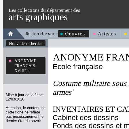
Les collections du département des
arts graphiques
Oeuvres
Artistes
Recherche sur :
Nouvelle recherche
ANONYME FRANC
ANONYME
Ecole française
FRANCAIS
XVIIIè s
Costume militaire sous
armes'
Mise à jour de la fiche
12/03/2026
INVENTAIRES ET CA
Attention, le contenu de
cette fiche ne reflète
Cabinet des dessins
pas nécessairement le
dernier état du savoir.
Fonds des dessins et m