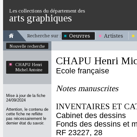
Les collections du département des
arts graphiques
Oeuvres
Artistes
Recherche sur :
Nouvelle recherche
CHAPU Henri Mich
CHAPU Henri
Ecole française
Michel Antoine
Notes manuscrites
Mise à jour de la fiche
24/09/2024
INVENTAIRES ET CA
Attention, le contenu de
Cabinet des dessins
cette fiche ne reflète
pas nécessairement le
Fonds des dessins et m
dernier état du savoir.
RF 23227, 28