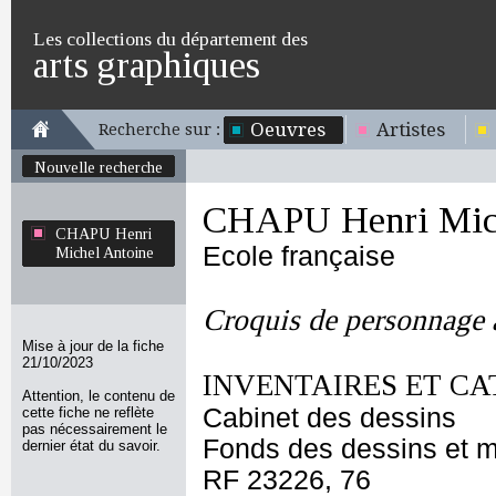
Les collections du département des
arts graphiques
Oeuvres
Artistes
Recherche sur :
Nouvelle recherche
CHAPU Henri Mich
CHAPU Henri
Ecole française
Michel Antoine
Croquis de personnage 
Mise à jour de la fiche
21/10/2023
INVENTAIRES ET CA
Attention, le contenu de
Cabinet des dessins
cette fiche ne reflète
pas nécessairement le
Fonds des dessins et m
dernier état du savoir.
RF 23226, 76