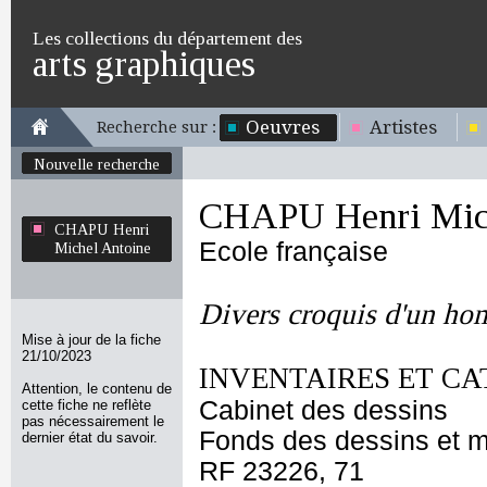
Les collections du département des
arts graphiques
Oeuvres
Artistes
Recherche sur :
Nouvelle recherche
CHAPU Henri Mich
CHAPU Henri
Ecole française
Michel Antoine
Divers croquis d'un ho
Mise à jour de la fiche
21/10/2023
INVENTAIRES ET CA
Attention, le contenu de
Cabinet des dessins
cette fiche ne reflète
pas nécessairement le
Fonds des dessins et m
dernier état du savoir.
RF 23226, 71