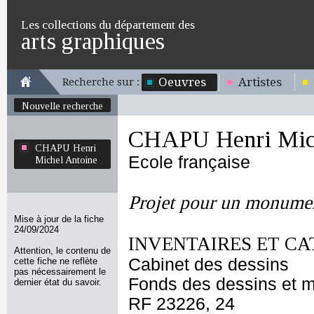
Les collections du département des
arts graphiques
Oeuvres
Artistes
Recherche sur :
Nouvelle recherche
CHAPU Henri Mich
CHAPU Henri
Ecole française
Michel Antoine
Projet pour un monumen
Mise à jour de la fiche
24/09/2024
INVENTAIRES ET CA
Attention, le contenu de
Cabinet des dessins
cette fiche ne reflète
pas nécessairement le
Fonds des dessins et m
dernier état du savoir.
RF 23226, 24