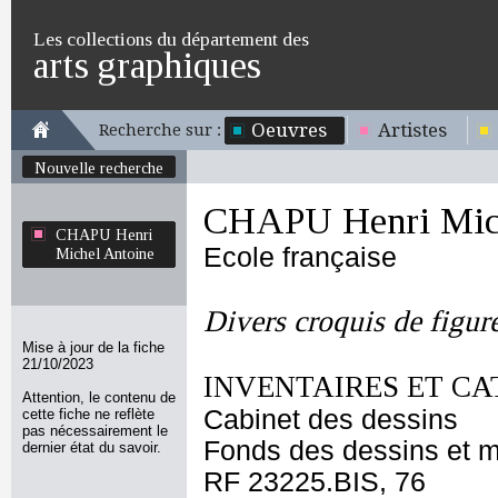
Les collections du département des
arts graphiques
Oeuvres
Artistes
Recherche sur :
Nouvelle recherche
CHAPU Henri Mich
CHAPU Henri
Ecole française
Michel Antoine
Divers croquis de figur
Mise à jour de la fiche
21/10/2023
INVENTAIRES ET CA
Attention, le contenu de
Cabinet des dessins
cette fiche ne reflète
pas nécessairement le
Fonds des dessins et m
dernier état du savoir.
RF 23225.BIS, 76