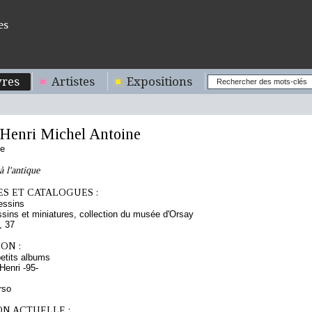
es
res
Artistes
Expositions
enri Michel Antoine
se
à l'antique
S ET CATALOGUES :
essins
sins et miniatures, collection du musée d'Orsay
, 37
ON :
etits albums
enri -95-
rso
ON ACTUELLE :