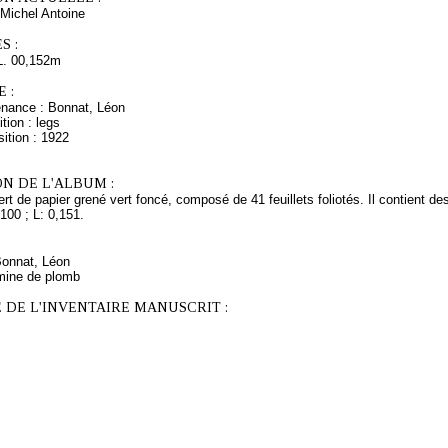
Michel Antoine
S :
L. 00,152m
 :
enance : Bonnat, Léon
tion : legs
ition : 1922
N DE L'ALBUM :
rt de papier grené vert foncé, composé de 41 feuillets foliotés. Il contient d
,100 ; L: 0,151.
Bonnat, Léon
mine de plomb
 DE L'INVENTAIRE MANUSCRIT :