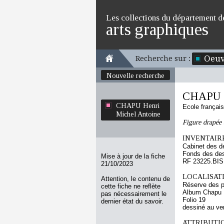
Les collections du département d
arts graphiques
Oeuv
Recherche sur :
Nouvelle recherche
CHAPU H
CHAPU Henri
Ecole françai
Michel Antoine
Figure drapée 
INVENTAIRE
Cabinet des d
Fonds des des
Mise à jour de la fiche
RF 23225.BIS
21/10/2023
LOCALISATI
Attention, le contenu de
Réserve des p
cette fiche ne reflète
Album Chapu H
pas nécessairement le
Folio 19
dernier état du savoir.
dessiné au ve
ATTRIBUTI