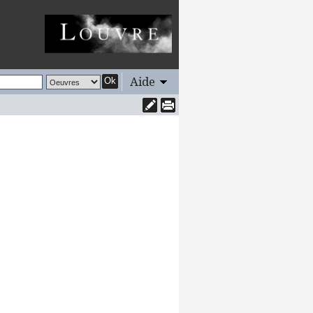
Aide
Ok