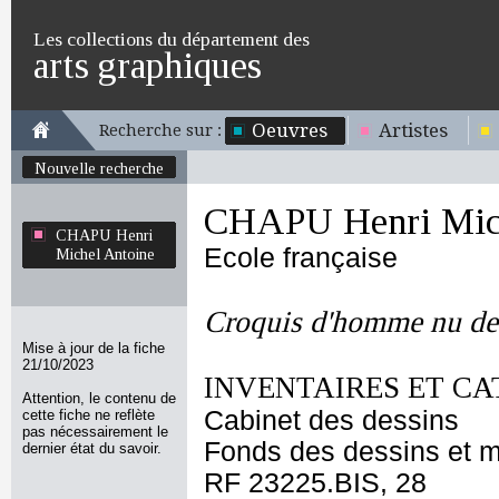
Les collections du département des
arts graphiques
Oeuvres
Artistes
Recherche sur :
Nouvelle recherche
CHAPU Henri Mich
CHAPU Henri
Ecole française
Michel Antoine
Croquis d'homme nu de
Mise à jour de la fiche
21/10/2023
INVENTAIRES ET CA
Attention, le contenu de
Cabinet des dessins
cette fiche ne reflète
pas nécessairement le
Fonds des dessins et m
dernier état du savoir.
RF 23225.BIS, 28