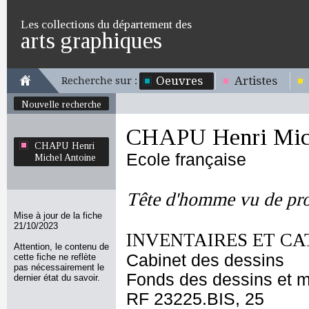
Les collections du département des
arts graphiques
Oeuvres
Artistes
Recherche sur :
Nouvelle recherche
CHAPU Henri Mich
CHAPU Henri
Ecole française
Michel Antoine
Tête d'homme vu de pro
Mise à jour de la fiche
21/10/2023
INVENTAIRES ET CA
Attention, le contenu de
Cabinet des dessins
cette fiche ne reflète
pas nécessairement le
Fonds des dessins et m
dernier état du savoir.
RF 23225.BIS, 25