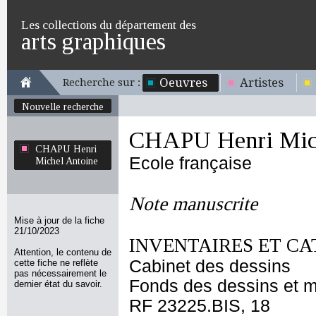
Les collections du département des
arts graphiques
Oeuvres
Artistes
Recherche sur :
Nouvelle recherche
CHAPU Henri Mich
CHAPU Henri
Ecole française
Michel Antoine
Note manuscrite
Mise à jour de la fiche
21/10/2023
INVENTAIRES ET CA
Attention, le contenu de
Cabinet des dessins
cette fiche ne reflète
pas nécessairement le
Fonds des dessins et m
dernier état du savoir.
RF 23225.BIS, 18