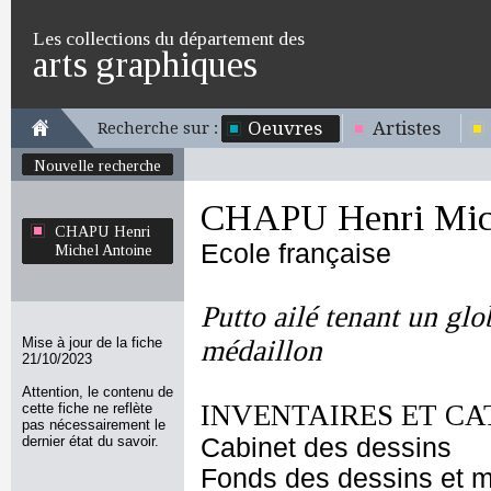
Les collections du département des
arts graphiques
Oeuvres
Artistes
Recherche sur :
Nouvelle recherche
CHAPU Henri Mich
CHAPU Henri
Ecole française
Michel Antoine
Putto ailé tenant un glo
Mise à jour de la fiche
médaillon
21/10/2023
Attention, le contenu de
INVENTAIRES ET CA
cette fiche ne reflète
pas nécessairement le
dernier état du savoir.
Cabinet des dessins
Fonds des dessins et m