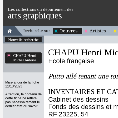
Les collections du département des
arts graphiques
Oeuvres
Artistes
Recherche sur :
Nouvelle recherche
CHAPU Henri Mich
CHAPU Henri
Ecole française
Michel Antoine
Putto ailé tenant une t
Mise à jour de la fiche
21/10/2023
INVENTAIRES ET CA
Attention, le contenu de
Cabinet des dessins
cette fiche ne reflète
pas nécessairement le
Fonds des dessins et m
dernier état du savoir.
RF 23225, 54