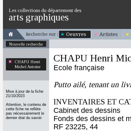
Les collections du département des
arts graphiques
Oeuvres
Artistes
Recherche sur :
Nouvelle recherche
CHAPU Henri Mich
CHAPU Henri
Ecole française
Michel Antoine
Putto ailé, tenant un liv
Mise à jour de la fiche
21/10/2023
INVENTAIRES ET CA
Attention, le contenu de
Cabinet des dessins
cette fiche ne reflète
pas nécessairement le
Fonds des dessins et m
dernier état du savoir.
RF 23225, 44