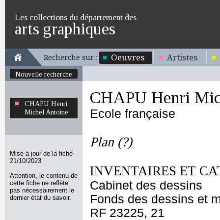
Les collections du département des
arts graphiques
Oeuvres
Artistes
Recherche sur :
Nouvelle recherche
CHAPU Henri Mich
CHAPU Henri
Ecole française
Michel Antoine
Plan (?)
Mise à jour de la fiche
21/10/2023
INVENTAIRES ET CA
Attention, le contenu de
Cabinet des dessins
cette fiche ne reflète
pas nécessairement le
Fonds des dessins et m
dernier état du savoir.
RF 23225, 21