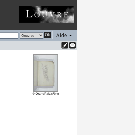
Aide
Ok
© GrandPalaisRmn