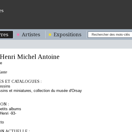
es
res
Artistes
Expositions
enri Michel Antoine
se
ante
S ET CATALOGUES :
essins
sins et miniatures, collection du musée d'Orsay
ON :
etits albums
enri -93-
cto
ON ACTUELLE :