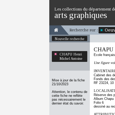
Les collections du département d
arts graphiques
Oeuv
Recherche sur :
Nouvelle recherche
CHAPU H
CHAPU Henri
Ecole françai
Michel Antoine
Une figure vol
INVENTAIRE
Cabinet des d
Fonds des des
Mise à jour de la fiche
RF 23224, 10
21/10/2023
LOCALISATI
Attention, le contenu de
Réserve des p
cette fiche ne reflète
Album Chapu H
pas nécessairement le
Folio 6
dernier état du savoir.
dessiné au re
ATTRIBUTI