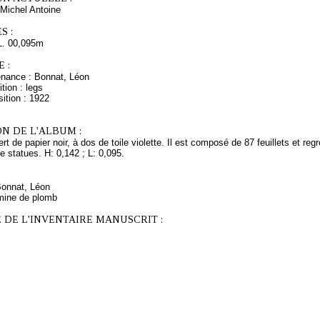
Michel Antoine
S :
L. 00,095m
 :
enance : Bonnat, Léon
tion : legs
ition : 1922
N DE L'ALBUM :
rt de papier noir, à dos de toile violette. Il est composé de 87 feuillets et 
de statues. H: 0,142 ; L: 0,095.
Bonnat, Léon
mine de plomb
 DE L'INVENTAIRE MANUSCRIT :