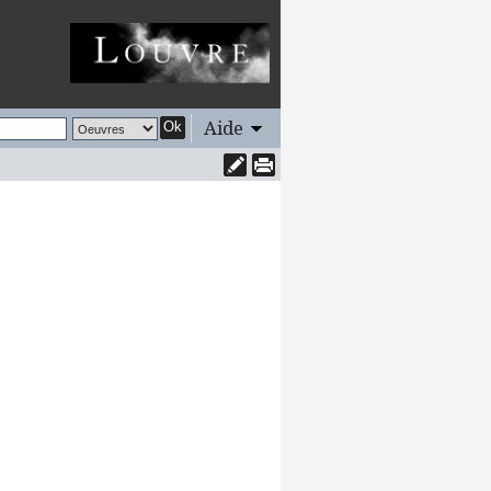
Aide
Ok