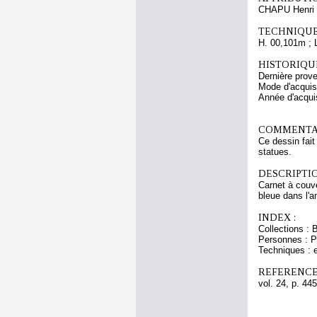
CHAPU Henri 
TECHNIQUE
H. 00,101m ; 
HISTORIQUE
Dernière prov
Mode d'acquisi
Année d'acquis
COMMENTAI
Ce dessin fait
statues.
DESCRIPTIO
Carnet à couve
bleue dans l'a
INDEX :
Collections : 
Personnes : 
Techniques : e
REFERENCE
vol. 24, p. 445