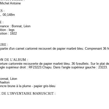
Michel Antoine
S :
L. 00,148m
 :
enance : Bonnat, Léon
tion : legs
ition : 1922
RE :
 partie d'un carnet cartonné recouvert de papier marbré bleu. Comprenant 36 fe
N DE L'ALBUM :
rture cartonnée recouverte de papier marbré bleu. 36 fzeuillets. Sur le plat de
ngle supérieur droit : RF23223.Chapu. Dans l'angle supérieur gauche : 23223.
Bonnat, Léon
Phaéton
ncre brune à la plume - papier gris-bleu
 DE L'INVENTAIRE MANUSCRIT :