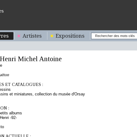
es
res
Artistes
Expositions
enri Michel Antoine
se
aëton
S ET CATALOGUES :
essins
sins et miniatures, collection du musée d'Orsay
ON :
etits albums
enri -92-
cto
ON ACTUELLE :