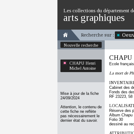
Les collections du département d
arts graphiques
Oeuv
Recherche sur :
Nouvelle recherche
CHAPU H
CHAPU Henri
Ecole françai
Michel Antoine
La mort de Ph
INVENTAIRE
Cabinet des d
Fonds des des
Mise à jour de la fiche
RF 23223, 58
24/09/2024
LOCALISATI
Attention, le contenu de
Réserve des p
cette fiche ne reflète
Album Chapu H
pas nécessairement le
Folio 30
dernier état du savoir.
dessiné au re
ATTRIBUTI