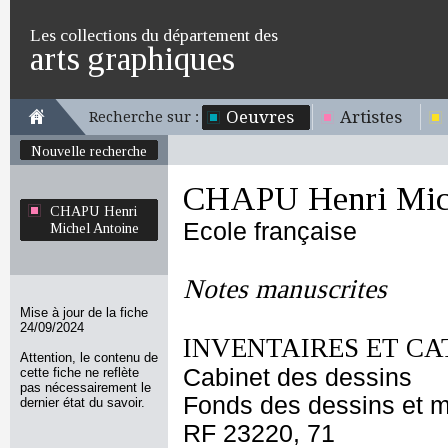
Les collections du département des
arts graphiques
Oeuvres
Artistes
Recherche sur :
Nouvelle recherche
CHAPU Henri Mich
CHAPU Henri
Ecole française
Michel Antoine
Notes manuscrites
Mise à jour de la fiche
24/09/2024
INVENTAIRES ET CA
Attention, le contenu de
Cabinet des dessins
cette fiche ne reflète
pas nécessairement le
Fonds des dessins et m
dernier état du savoir.
RF 23220, 71