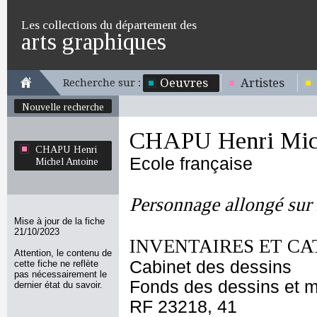
Les collections du département des
arts graphiques
Oeuvres
Artistes
Recherche sur :
Nouvelle recherche
CHAPU Henri Mich
CHAPU Henri
Ecole française
Michel Antoine
Personnage allongé sur 
Mise à jour de la fiche
21/10/2023
INVENTAIRES ET CA
Attention, le contenu de
Cabinet des dessins
cette fiche ne reflète
pas nécessairement le
Fonds des dessins et m
dernier état du savoir.
RF 23218, 41