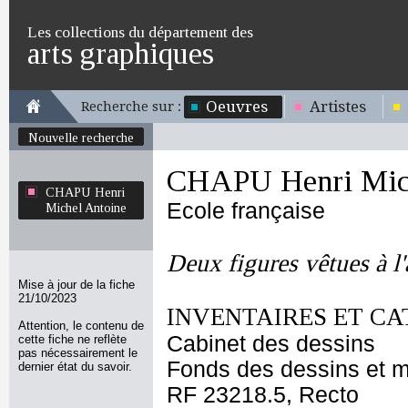
Les collections du département des
arts graphiques
Oeuvres
Artistes
Recherche sur :
Nouvelle recherche
CHAPU Henri Mich
CHAPU Henri
Ecole française
Michel Antoine
Deux figures vêtues à l
Mise à jour de la fiche
21/10/2023
INVENTAIRES ET CA
Attention, le contenu de
Cabinet des dessins
cette fiche ne reflète
pas nécessairement le
Fonds des dessins et m
dernier état du savoir.
RF 23218.5, Recto