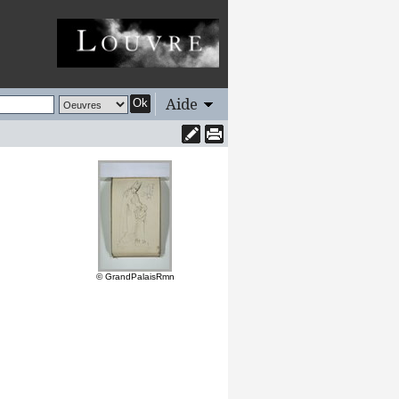
Aide
Ok
© GrandPalaisRmn