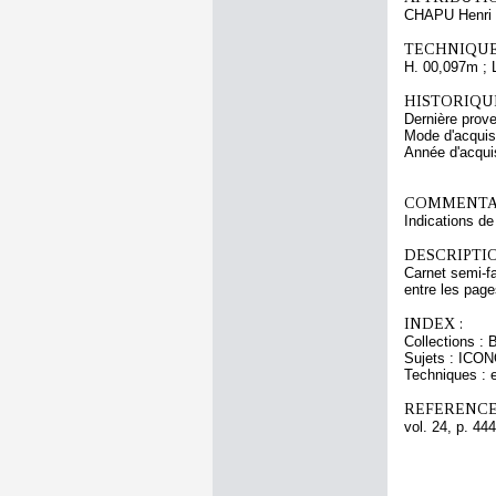
CHAPU Henri 
TECHNIQUE
H. 00,097m ; 
HISTORIQUE
Dernière prov
Mode d'acquisi
Année d'acquis
COMMENTAI
Indications d
DESCRIPTIO
Carnet semi-fa
entre les page
INDEX :
Collections : 
Sujets : ICO
Techniques : 
REFERENCE
vol. 24, p. 444