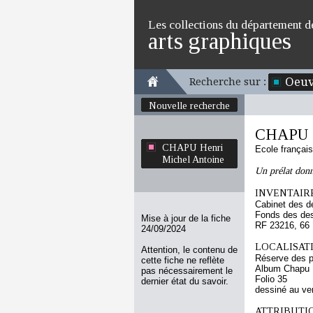
Les collections du département d
arts graphiques
Oeuv
Recherche sur :
Nouvelle recherche
CHAPU H
CHAPU Henri
Ecole françai
Michel Antoine
Un prélat donn
INVENTAIRE
Cabinet des d
Fonds des des
Mise à jour de la fiche
RF 23216, 66
24/09/2024
LOCALISATI
Attention, le contenu de
Réserve des p
cette fiche ne reflète
Album Chapu H
pas nécessairement le
Folio 35
dernier état du savoir.
dessiné au ve
ATTRIBUTI