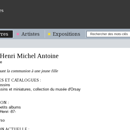
es
res
Artistes
Expositions
enri Michel Antoine
se
ant la communion à une jeune fille
S ET CATALOGUES :
essins
sins et miniatures, collection du musée d'Orsay
ON :
etits albums
enri -87-
rso
ON ACTUELLE :