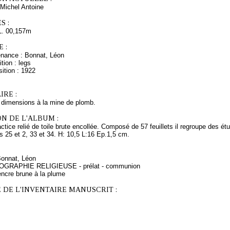
Michel Antoine
S :
L. 00,157m
 :
enance : Bonnat, Léon
tion : legs
ition : 1922
RE :
e dimensions à la mine de plomb.
N DE L'ALBUM :
ctice relié de toile brute encollée. Composé de 57 feuillets il regroupe des é
s 25 et 2, 33 et 34. H: 10,5 L:16 Ep.1,5 cm.
Bonnat, Léon
NOGRAPHIE RELIGIEUSE - prélat - communion
encre brune à la plume
 DE L'INVENTAIRE MANUSCRIT :