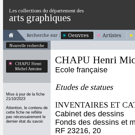
Les collections du département des
arts graphiques
Oeuvres
Artistes
Recherche sur :
Nouvelle recherche
CHAPU Henri Mich
CHAPU Henri
Ecole française
Michel Antoine
Etudes de statues
Mise à jour de la fiche
21/10/2023
INVENTAIRES ET CA
Attention, le contenu de
Cabinet des dessins
cette fiche ne reflète
pas nécessairement le
Fonds des dessins et m
dernier état du savoir.
RF 23216, 20