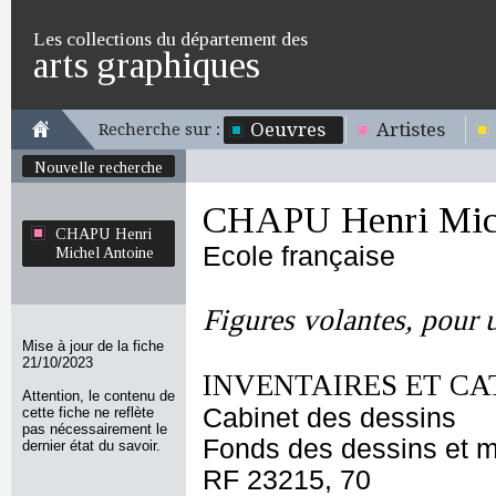
Les collections du département des
arts graphiques
Oeuvres
Artistes
Recherche sur :
Nouvelle recherche
CHAPU Henri Mich
CHAPU Henri
Ecole française
Michel Antoine
Figures volantes, pour u
Mise à jour de la fiche
21/10/2023
INVENTAIRES ET CA
Attention, le contenu de
Cabinet des dessins
cette fiche ne reflète
pas nécessairement le
Fonds des dessins et m
dernier état du savoir.
RF 23215, 70