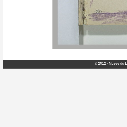
© 2012 - Musée du L