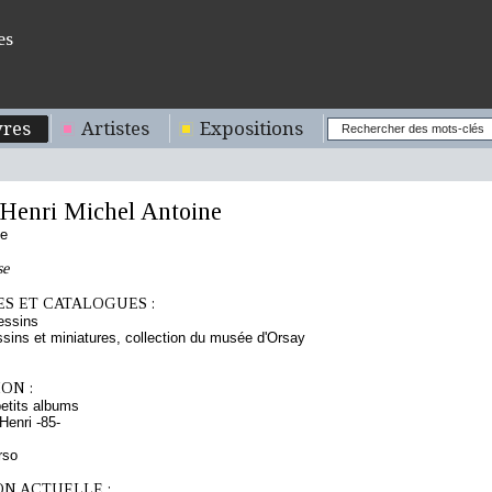
es
res
Artistes
Expositions
enri Michel Antoine
se
se
S ET CATALOGUES :
essins
sins et miniatures, collection du musée d'Orsay
ON :
etits albums
enri -85-
rso
ON ACTUELLE :