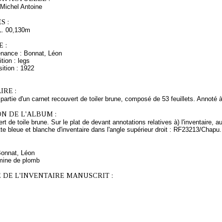
Michel Antoine
S :
L. 00,130m
 :
enance : Bonnat, Léon
tion : legs
ition : 1922
RE :
 partie d'un carnet recouvert de toiler brune, composé de 53 feuillets. Annoté 
N DE L'ALBUM :
rt de toile brune. Sur le plat de devant annotations relatives à) l'inventaire, 
te bleue et blanche d'inventaire dans l'angle supérieur droit : RF23213/Chapu
Bonnat, Léon
mine de plomb
 DE L'INVENTAIRE MANUSCRIT :