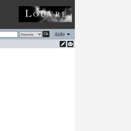
Aide
Ok