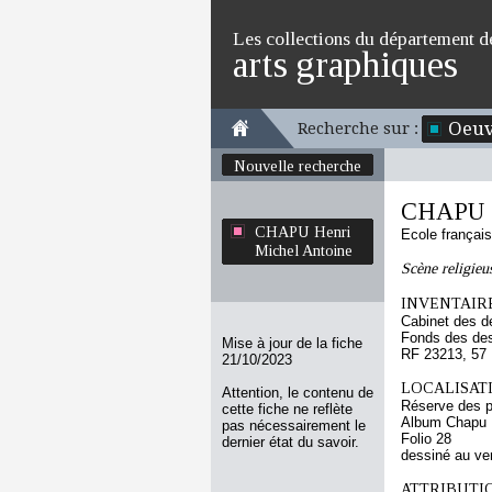
Les collections du département d
arts graphiques
Oeuv
Recherche sur :
Nouvelle recherche
CHAPU H
CHAPU Henri
Ecole françai
Michel Antoine
Scène religieu
INVENTAIRE
Cabinet des d
Fonds des des
Mise à jour de la fiche
RF 23213, 57
21/10/2023
LOCALISATI
Attention, le contenu de
Réserve des p
cette fiche ne reflète
Album Chapu H
pas nécessairement le
Folio 28
dernier état du savoir.
dessiné au ve
ATTRIBUTI