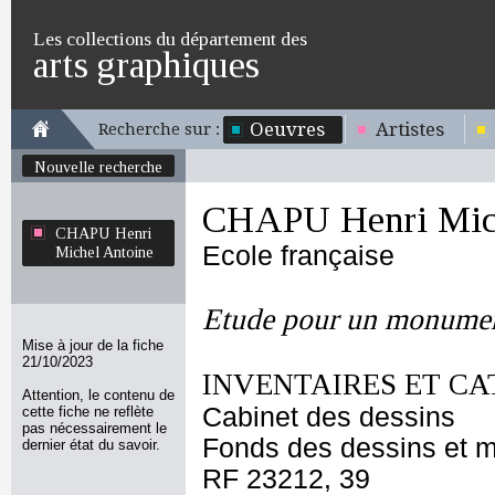
Les collections du département des
arts graphiques
Oeuvres
Artistes
Recherche sur :
Nouvelle recherche
CHAPU Henri Mich
CHAPU Henri
Ecole française
Michel Antoine
Etude pour un monume
Mise à jour de la fiche
21/10/2023
INVENTAIRES ET CA
Attention, le contenu de
Cabinet des dessins
cette fiche ne reflète
pas nécessairement le
Fonds des dessins et m
dernier état du savoir.
RF 23212, 39