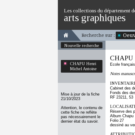
Les collections du département d
arts graphiques
Oeuv
Recherche sur :
Nouvelle recherche
CHAPU H
CHAPU Henri
Ecole françai
Michel Antoine
Notes manuscr
INVENTAIRE
Cabinet des d
Fonds des des
Mise à jour de la fiche
RF 23211, 53
21/10/2023
LOCALISATI
Attention, le contenu de
Réserve des p
cette fiche ne reflète
Album Chapu H
pas nécessairement le
Folio 27
dernier état du savoir.
dessiné au ve
ATTRIBUTI