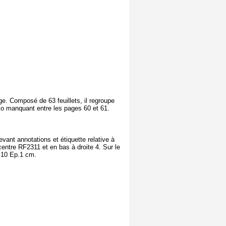
uge. Composé de 63 feuillets, il regroupe
lio manquant entre les pages 60 et 61.
evant annotations et étiquette relative à
centre RF2311 et en bas à droite 4. Sur le
L:10 Ep.1 cm.