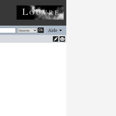
Aide
Ok