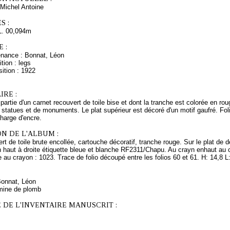
Michel Antoine
S :
L. 00,094m
 :
enance : Bonnat, Léon
tion : legs
ition : 1922
RE :
 partie d'un carnet recouvert de toile bise et dont la tranche est colorée en ro
 statues et de monuments. Le plat supérieur est décoré d'un motif gaufré. Fo
harge d'encre.
N DE L'ALBUM :
rt de toile brute encollée, cartouche décoratif, tranche rouge. Sur le plat de d
En haut à droite étiquette bleue et blanche RF2311/Chapu. Au crayn enhaut au 
re au crayon : 1023. Trace de folio découpé entre les folios 60 et 61. H: 14,8 
Bonnat, Léon
mine de plomb
 DE L'INVENTAIRE MANUSCRIT :