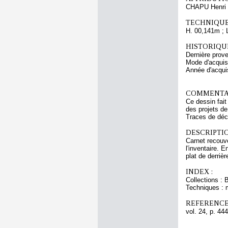
CHAPU Henri 
TECHNIQUE
H. 00,141m ; 
HISTORIQUE
Dernière prov
Mode d'acquisi
Année d'acquis
COMMENTAI
Ce dessin fait
des projets de
Traces de déc
DESCRIPTIO
Carnet recouve
l'inventaire. 
plat de derriè
INDEX :
Collections : 
Techniques : 
REFERENCE
vol. 24, p. 444