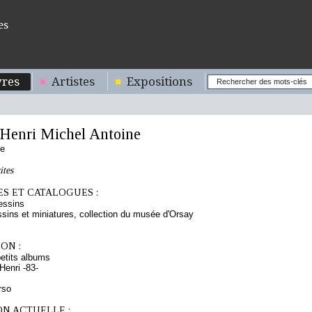
es
res
Artistes
Expositions
enri Michel Antoine
se
ites
S ET CATALOGUES :
essins
sins et miniatures, collection du musée d'Orsay
ON :
etits albums
enri -83-
rso
ON ACTUELLE :