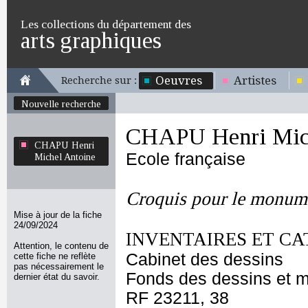
Les collections du département des
arts graphiques
Oeuvres
Artistes
Recherche sur :
Nouvelle recherche
CHAPU Henri Mich
CHAPU Henri
Ecole française
Michel Antoine
Croquis pour le monume
Mise à jour de la fiche
24/09/2024
INVENTAIRES ET CA
Attention, le contenu de
Cabinet des dessins
cette fiche ne reflète
pas nécessairement le
Fonds des dessins et m
dernier état du savoir.
RF 23211, 38