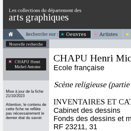
Les collections du département des
arts graphiques
Oeuvres
Artistes
Recherche sur :
Nouvelle recherche
CHAPU Henri Mich
CHAPU Henri
Ecole française
Michel Antoine
Scène religieuse (partie
Mise à jour de la fiche
21/10/2023
INVENTAIRES ET CA
Attention, le contenu de
Cabinet des dessins
cette fiche ne reflète
pas nécessairement le
Fonds des dessins et m
dernier état du savoir.
RF 23211, 31