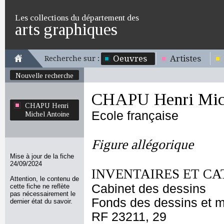
Les collections du département des
arts graphiques
Oeuvres
Artistes
Recherche sur :
Nouvelle recherche
CHAPU Henri Mich
CHAPU Henri
Ecole française
Michel Antoine
Figure allégorique
Mise à jour de la fiche
24/09/2024
INVENTAIRES ET CA
Attention, le contenu de
Cabinet des dessins
cette fiche ne reflète
pas nécessairement le
Fonds des dessins et m
dernier état du savoir.
RF 23211, 29