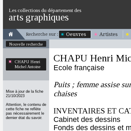
Les collections du département des
arts graphiques
Oeuvres
Artistes
Recherche sur :
Nouvelle recherche
CHAPU Henri Mich
CHAPU Henri
Ecole française
Michel Antoine
Puits ; femme assise su
Mise à jour de la fiche
chaises
21/10/2023
Attention, le contenu de
INVENTAIRES ET CA
cette fiche ne reflète
pas nécessairement le
dernier état du savoir.
Cabinet des dessins
Fonds des dessins et m