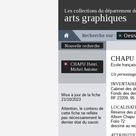
Les collections du département d
arts graphiques
Oeuv
Recherche sur :
Nouvelle recherche
CHAPU H
CHAPU Henri
Ecole françai
Michel Antoine
Un personnage
INVENTAIRE
Cabinet des d
Fonds des des
Mise à jour de la fiche
RF 23209, 95
21/10/2023
LOCALISATI
Attention, le contenu de
Réserve des p
cette fiche ne reflète
Album Chapu H
pas nécessairement le
Folio 72
dernier état du savoir.
dessiné au re
ATTRIBUTI