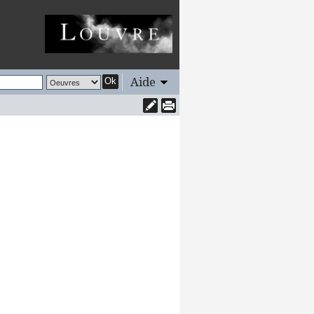
Aide
Ok