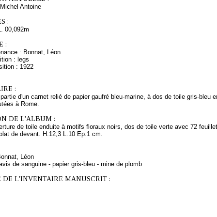
Michel Antoine
S :
L. 00,092m
 :
enance : Bonnat, Léon
tion : legs
ition : 1922
RE :
 partie d'un carnet relié de papier gaufré bleu-marine, à dos de toile gris-bleu 
cutées à Rome.
N DE L'ALBUM :
ture de toile enduite à motifs floraux noirs, dos de toile verte avec 72 feuillet
plat de devant. H.12,3 L.10 Ep.1 cm.
Bonnat, Léon
avis de sanguine - papier gris-bleu - mine de plomb
 DE L'INVENTAIRE MANUSCRIT :