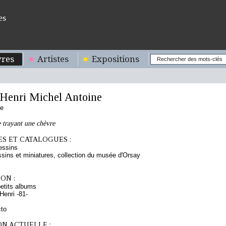
es
res
Artistes
Expositions
enri Michel Antoine
se
 trayant une chèvre
S ET CATALOGUES :
essins
sins et miniatures, collection du musée d'Orsay
ON :
etits albums
enri -81-
cto
ON ACTUELLE :