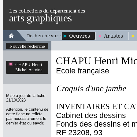
Les collections du département des
arts graphiques
Oeuvres
Artistes
Recherche sur :
Nouvelle recherche
CHAPU Henri Mich
CHAPU Henri
Ecole française
Michel Antoine
Croquis d'une jambe
Mise à jour de la fiche
21/10/2023
INVENTAIRES ET CA
Attention, le contenu de
Cabinet des dessins
cette fiche ne reflète
pas nécessairement le
Fonds des dessins et m
dernier état du savoir.
RF 23208, 93