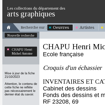
Les collections du département des
arts graphiques
Oeuvres
Artistes
Recherche sur :
Nouvelle recherche
CHAPU Henri Mich
CHAPU Henri
Ecole française
Michel Antoine
Croquis d'un échassier
Mise à jour de la fiche
21/10/2023
INVENTAIRES ET CA
Attention, le contenu de
Cabinet des dessins
cette fiche ne reflète
pas nécessairement le
Fonds des dessins et m
dernier état du savoir.
RF 23208, 69