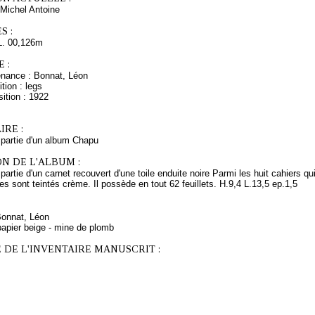
Michel Antoine
S :
L. 00,126m
 :
enance : Bonnat, Léon
tion : legs
ition : 1922
RE :
 partie d'un album Chapu
N DE L'ALBUM :
 partie d'un carnet recouvert d'une toile enduite noire Parmi les huit cahiers qu
res sont teintés crème. Il possède en tout 62 feuillets. H.9,4 L.13,5 ep.1,5
Bonnat, Léon
papier beige - mine de plomb
 DE L'INVENTAIRE MANUSCRIT :