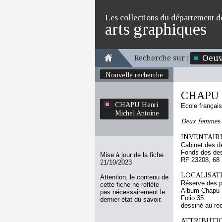
Les collections du département d
arts graphiques
Oeuv
Recherche sur :
Nouvelle recherche
CHAPU H
CHAPU Henri
Ecole françai
Michel Antoine
Deux femmes s
INVENTAIRE
Cabinet des d
Fonds des des
Mise à jour de la fiche
RF 23208, 68
21/10/2023
LOCALISATI
Attention, le contenu de
Réserve des p
cette fiche ne reflète
Album Chapu H
pas nécessairement le
Folio 35
dernier état du savoir.
dessiné au re
ATTRIBUTI