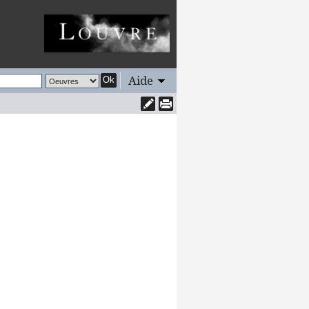
Aide
Ok