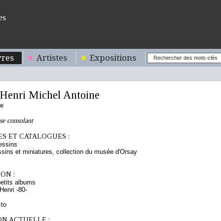
es
res
Artistes
Expositions
enri Michel Antoine
se
e consolant
S ET CATALOGUES :
essins
sins et miniatures, collection du musée d'Orsay
ON :
etits albums
enri -80-
cto
ON ACTUELLE :