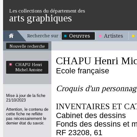
Les collections du département des
arts graphiques
Oeuvres
Artistes
Recherche sur :
Nouvelle recherche
CHAPU Henri Mich
CHAPU Henri
Ecole française
Michel Antoine
Croquis d'un personnage
Mise à jour de la fiche
21/10/2023
INVENTAIRES ET CA
Attention, le contenu de
Cabinet des dessins
cette fiche ne reflète
pas nécessairement le
Fonds des dessins et m
dernier état du savoir.
RF 23208, 61