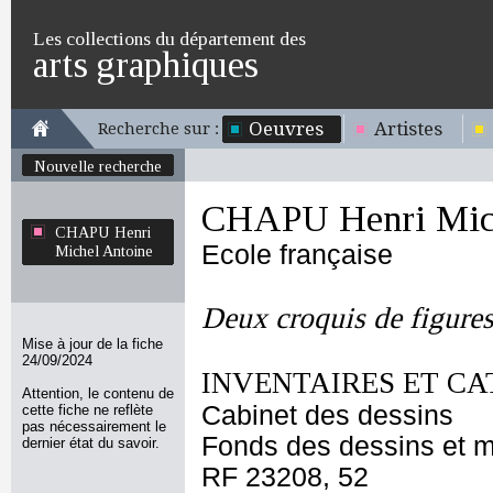
Les collections du département des
arts graphiques
Oeuvres
Artistes
Recherche sur :
Nouvelle recherche
CHAPU Henri Mich
CHAPU Henri
Ecole française
Michel Antoine
Deux croquis de figures
Mise à jour de la fiche
24/09/2024
INVENTAIRES ET CA
Attention, le contenu de
Cabinet des dessins
cette fiche ne reflète
pas nécessairement le
Fonds des dessins et m
dernier état du savoir.
RF 23208, 52