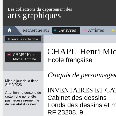
Les collections du département des
arts graphiques
Oeuvres
Artistes
Recherche sur :
Nouvelle recherche
CHAPU Henri Mich
CHAPU Henri
Ecole française
Michel Antoine
Croquis de personnages
Mise à jour de la fiche
21/10/2023
INVENTAIRES ET CA
Attention, le contenu de
Cabinet des dessins
cette fiche ne reflète
pas nécessairement le
Fonds des dessins et m
dernier état du savoir.
RF 23208, 9