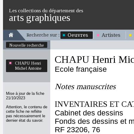
Les collections du département des
arts graphiques
Oeuvres
Artistes
Recherche sur :
Nouvelle recherche
CHAPU Henri Mich
CHAPU Henri
Ecole française
Michel Antoine
Notes manuscrites
Mise à jour de la fiche
21/10/2023
INVENTAIRES ET CA
Attention, le contenu de
Cabinet des dessins
cette fiche ne reflète
pas nécessairement le
Fonds des dessins et m
dernier état du savoir.
RF 23206, 76