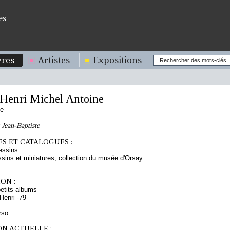
es
res
Artistes
Expositions
enri Michel Antoine
se
 Jean-Baptiste
S ET CATALOGUES :
essins
sins et miniatures, collection du musée d'Orsay
ON :
etits albums
enri -79-
rso
ON ACTUELLE :