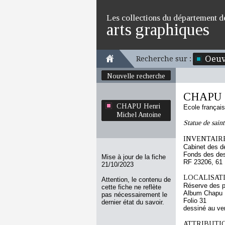
Les collections du département d
arts graphiques
Oeuv
Recherche sur :
Nouvelle recherche
CHAPU H
CHAPU Henri
Ecole françai
Michel Antoine
Statue de saint
INVENTAIRE
Cabinet des d
Fonds des des
Mise à jour de la fiche
RF 23206, 61
21/10/2023
LOCALISATI
Attention, le contenu de
Réserve des p
cette fiche ne reflète
Album Chapu H
pas nécessairement le
Folio 31
dernier état du savoir.
dessiné au ve
ATTRIBUTI