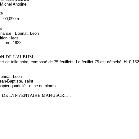
Michel Antoine
S :
L. 00,090m
 :
enance : Bonnat, Léon
tion : legs
ition : 1922
N DE L'ALBUM :
rt de toile noire, composé de 75 feuillets. Le feuillet 75 est détaché. H: 0,15
Bonnat, Léon
ean-Baptiste, saint
apier quadrillé - mine de plomb
 DE L'INVENTAIRE MANUSCRIT :