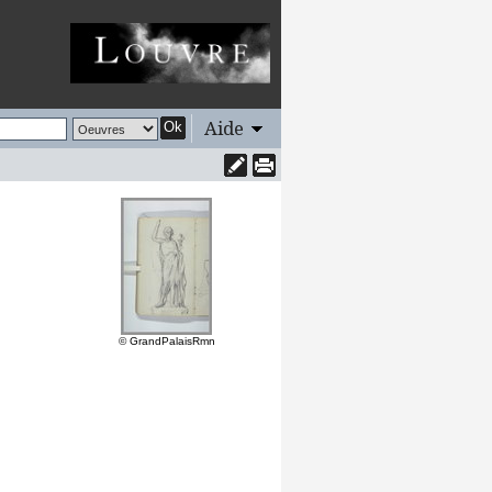
Aide
Ok
© GrandPalaisRmn