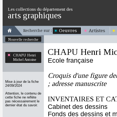
Les collections du département des
arts graphiques
Oeuvres
Artistes
Recherche sur :
Nouvelle recherche
CHAPU Henri Mich
CHAPU Henri
Ecole française
Michel Antoine
Croquis d'une figure de
Mise à jour de la fiche
; adresse manuscrite
24/09/2024
Attention, le contenu de
INVENTAIRES ET CA
cette fiche ne reflète
pas nécessairement le
dernier état du savoir.
Cabinet des dessins
Fonds des dessins et m