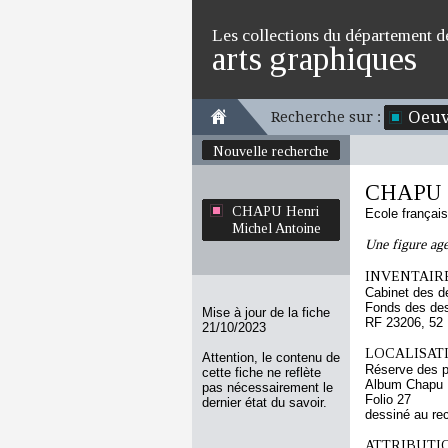
Les collections du département d
arts graphiques
Oeuv
Recherche sur :
Nouvelle recherche
CHAPU H
CHAPU Henri
Ecole françai
Michel Antoine
Une figure age
INVENTAIRE
Cabinet des d
Fonds des des
Mise à jour de la fiche
RF 23206, 52
21/10/2023
LOCALISATI
Attention, le contenu de
Réserve des p
cette fiche ne reflète
Album Chapu H
pas nécessairement le
Folio 27
dernier état du savoir.
dessiné au re
ATTRIBUTI