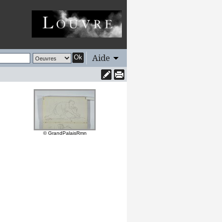
Aide
Ok
© GrandPalaisRmn