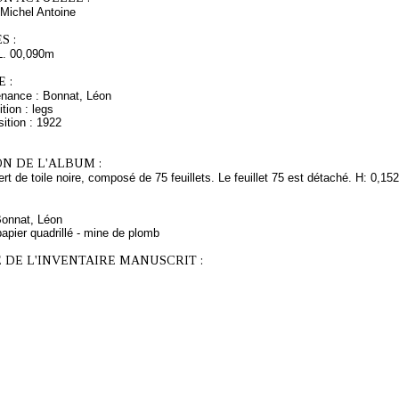
Michel Antoine
S :
L. 00,090m
 :
enance : Bonnat, Léon
tion : legs
ition : 1922
N DE L'ALBUM :
rt de toile noire, composé de 75 feuillets. Le feuillet 75 est détaché. H: 0,15
Bonnat, Léon
apier quadrillé - mine de plomb
 DE L'INVENTAIRE MANUSCRIT :