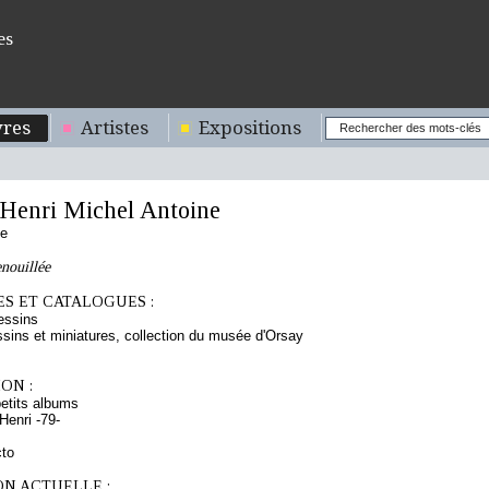
es
res
Artistes
Expositions
enri Michel Antoine
se
nouillée
S ET CATALOGUES :
essins
sins et miniatures, collection du musée d'Orsay
ON :
etits albums
enri -79-
cto
ON ACTUELLE :